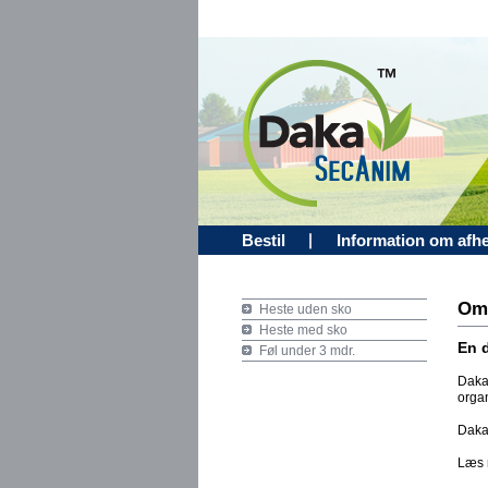
Bestil
Information om afh
Om
Heste uden sko
Heste med sko
En d
Føl under 3 mdr.
Daka
organ
Daka
Læs 