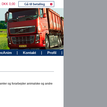
t:
DKK 0,00
ecAnim
Kontakt
Profil
mler og forarbejder animalske og andre