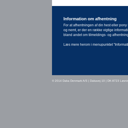
Information om afhentning
For at afhentningen af din hest eller pony 
og nemt, er der en række vigtige informat
bland andet om tilmeldings- og afhentnin
Læs mere herom i menupunktet
"Informat
© 2014 Daka Denmark A/S | Dakavej 10 | DK-8723 Løsni